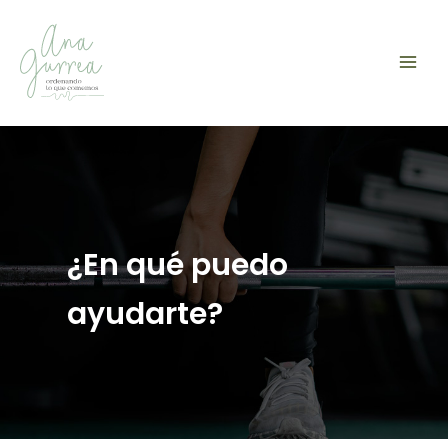
Ir
al
contenido
Main
Men
¿En qué puedo
ayudarte?